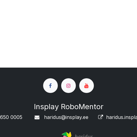
Insplay RoboMentor
650 0005
haridus@insplay.ee
haridus.inspl