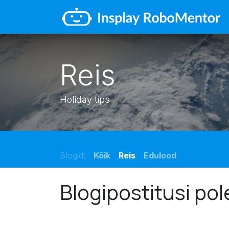
Skip to Content
Reis
Holiday tips
Blogid:
Kõik
Reis
Edulood
Blogipostitusi pol